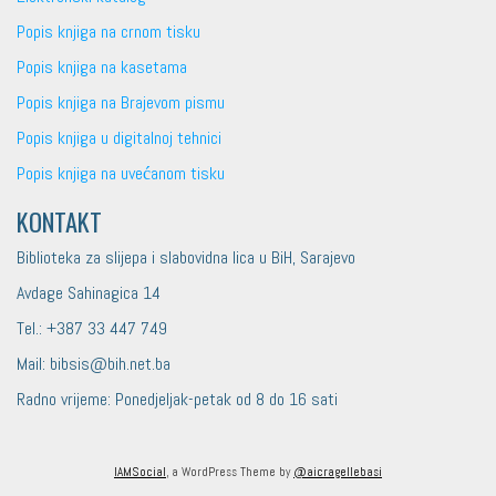
Popis knjiga na crnom tisku
Popis knjiga na kasetama
Popis knjiga na Brajevom pismu
Popis knjiga u digitalnoj tehnici
Popis knjiga na uvećanom tisku
KONTAKT
Biblioteka za slijepa i slabovidna lica u BiH, Sarajevo
Avdage Sahinagica 14
Tel.: +387 33 447 749
Mail: bibsis@bih.net.ba
Radno vrijeme: Ponedjeljak-petak od 8 do 16 sati
IAMSocial
, a WordPress Theme by
@aicragellebasi