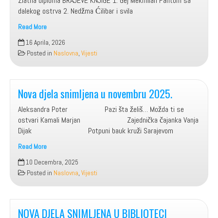
Zlatna diploma BRAJEVE KNJIGE 1. Gej Mekmilan Fantom sa
dalekog ostrva 2. Nedžma Ćilibar i svila
Read More
NOVA
16 Aprila, 2026
DJELA
Posted in
Naslovna
,
Vijesti
U
MARTU
2026.
Nova djela snimljena u novembru 2025.
Aleksandra Poter Pazi šta želiš… Možda ti se
ostvari Kamali Marjan Zajednička čajanka Vanja
Dijak Potpuni bauk kruži Sarajevom
Read More
Nova
10 Decembra, 2025
djela
Posted in
Naslovna
,
Vijesti
snimljena
u
novembru
2025.
NOVA DJELA SNIMLJENA U BIBLIOTECI