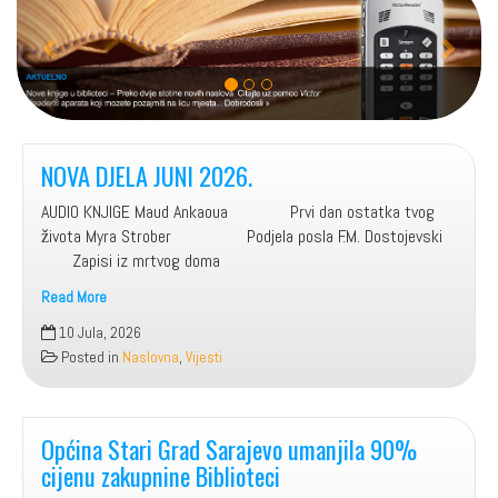
r
e
e
x
v
t
i
o
NOVA DJELA JUNI 2026.
u
s
AUDIO KNJIGE Maud Ankaoua Prvi dan ostatka tvog
života Myra Strober Podjela posla F.M. Dostojevski
Zapisi iz mrtvog doma
Read More
NOVA
10 Jula, 2026
DJELA
Posted in
Naslovna
,
Vijesti
JUNI
2026.
Općina Stari Grad Sarajevo umanjila 90%
cijenu zakupnine Biblioteci