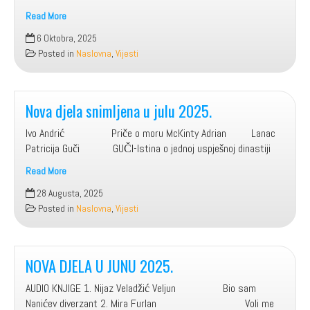
Read More
Prilog
6 Oktobra, 2025
sa
Posted in
Naslovna
,
Vijesti
federalna.ba
gost
direktor
Sakib
Nova djela snimljena u julu 2025.
Pleh
Ivo Andrić Priče o moru McKinty Adrian Lanac
Patricija Guči GUČI-Istina o jednoj uspješnoj dinastiji
Read More
Nova
28 Augusta, 2025
djela
Posted in
Naslovna
,
Vijesti
snimljena
u
julu
2025.
NOVA DJELA U JUNU 2025.
AUDIO KNJIGE 1. Nijaz Veladžić Veljun Bio sam
Nanićev diverzant 2. Mira Furlan Voli me