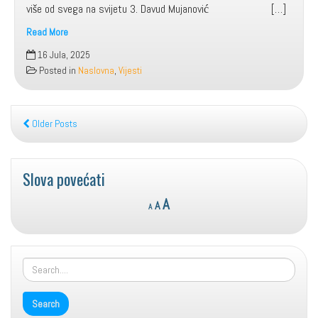
više od svega na svijetu 3. Davud Mujanović […]
Read More
NOVA
16 Jula, 2025
DJELA
Posted in
Naslovna
,
Vijesti
U
JUNU
2025.
Older Posts
Slova povećati
Reset
Decrease
Increase
A
A
A
font
font
font
size.
size.
size.