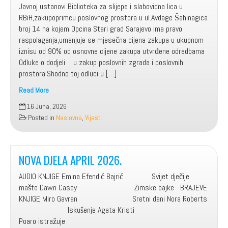
Javnoj ustanovi Biblioteka za slijepa i slabovidna lica u
RBiH,zakupoprimcu poslovnog prostora u ul.Avdage Šahinagica
broj 14 na kojem Opcina Stari grad Sarajevo ima pravo
raspolaganja,umanjuje se mjesečna cijena zakupa u ukupnom
iznisu od 90% od osnovne cijene zakupa utvrđene odredbama
Odluke o dodjeli u zakup poslovnih zgrada i poslovnih
prostora.Shodno toj odluci u […]
Read More
Općina
16 Juna, 2026
Stari
Posted in
Naslovna
,
Vijesti
Grad
Sarajevo
umanjila
90%
NOVA DJELA APRIL 2026.
cijenu
AUDIO KNJIGE Emina Efendić Bajrić Svijet dječije
zakupnine
mašte Dawn Casey Zimske bajke BRAJEVE
Biblioteci
KNJIGE Miro Gavran Sretni dani Nora Roberts
Iskušenje Agata Kristi
Poaro istražuje