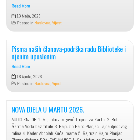
Read More
NOVA
13 Maja, 2026
DJELA
Posted in
Naslovna
,
Vijesti
APRIL
2026.
Pisma naših članova-podrška radu Biblioteke i
njenim uposlenim
Read More
Pisma
16 Aprila, 2026
naših
Posted in
Naslovna
,
Vijesti
članova-
podrška
radu
Biblioteke
NOVA DJELA U MARTU 2026.
i
AUDIO KNJIGE 1. Miljenko Jergović Trojica za Kartal 2. Robin
njenim
Šarma Vođa bez titule 3. Bajruzin Hajro Planjac Tajne djedovog
uposlenim
mlina 4. Kader Abdolah Kuća imama 5. Bajruzin Hajro Planjac