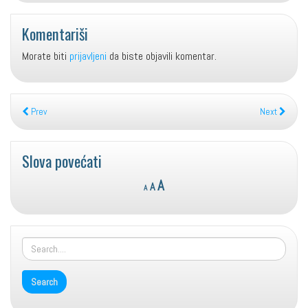
Komentariši
Morate biti
prijavljeni
da biste objavili komentar.
Prev
Next
Slova povećati
Reset
Decrease
Increase
A
A
A
font
font
font
size.
size.
size.