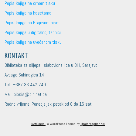
Popis knjiga na crnom tisku
Popis knjiga na kasetama
Popis knjiga na Brajevom pismu
Popis knjiga u digitalnoj tehnici
Popis knjiga na uvećanom tisku
KONTAKT
Biblioteka za slijepa i slabovidna lica u BiH, Sarajevo
Avdage Sahinagica 14
Tel.: +387 33 447 749
Mail: bibsis@bih.net.ba
Radno vrijeme: Ponedjeljak-petak od 8 do 16 sati
IAMSocial
, a WordPress Theme by
@aicragellebasi