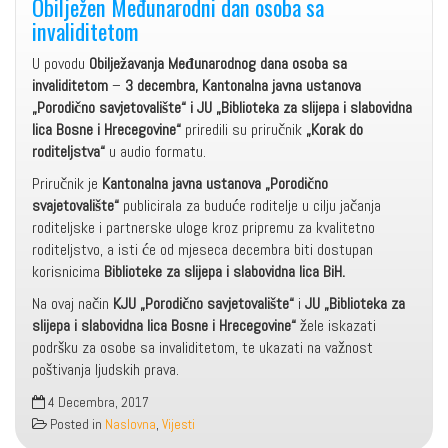
Obilježen Međunarodni dan osoba sa
invaliditetom
U povodu
Obilježavanja Međunarodnog dana osoba sa
invaliditetom
–
3 decembra, Kantonalna javna ustanova
„Porodično savjetovalište“ i JU „Biblioteka za slijepa i slabovidna
lica Bosne i Hrecegovine“
priredili su priručnik
„Korak do
roditeljstva“
u audio formatu.
Priručnik je
Kantonalna javna ustanova „Porodično
svajetovalište“
publicirala za buduće roditelje u cilju jačanja
roditeljske i partnerske uloge kroz pripremu za kvalitetno
roditeljstvo, a isti će od mjeseca decembra biti dostupan
korisnicima
Biblioteke za slijepa i slabovidna lica BiH.
Na ovaj način
KJU „Porodično savjetovalište“
i
JU „Biblioteka za
slijepa i slabovidna lica Bosne i Hrecegovine“
žele iskazati
podršku za osobe sa invaliditetom, te ukazati na važnost
poštivanja ljudskih prava.
4 Decembra, 2017
Posted in
Naslovna
,
Vijesti