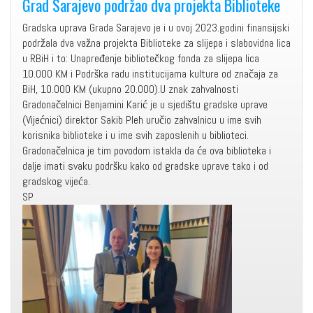
Grad Sarajevo podržao dva projekta Biblioteke
Gradska uprava Grada Sarajevo je i u ovoj 2023.godini finansijski
podržala dva važna projekta Biblioteke za slijepa i slabovidna lica
u RBiH i to: Unapređenje bibliotečkog fonda za slijepa lica
10.000 KM i Podrška radu institucijama kulture od značaja za
BiH, 10.000 KM (ukupno 20.000).U znak zahvalnosti
Gradonačelnici Benjamini Karić je u sjedištu gradske uprave
(Vijećnici) direktor Sakib Pleh uručio zahvalnicu u ime svih
korisnika biblioteke i u ime svih zaposlenih u biblioteci.
Gradonačelnica je tim povodom istakla da će ova biblioteka i
dalje imati svaku podršku kako od gradske uprave tako i od
gradskog vijeća.
SP