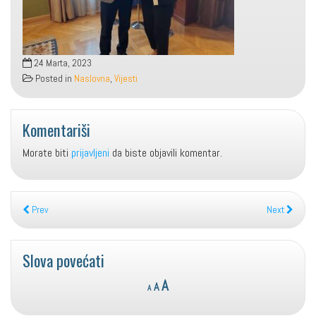
24 Marta, 2023
Posted in
Naslovna
,
Vijesti
Komentariši
Morate biti
prijavljeni
da biste objavili komentar.
Prev
Next
Slova povećati
Reset
Decrease
Increase
A
A
A
font
font
font
size.
size.