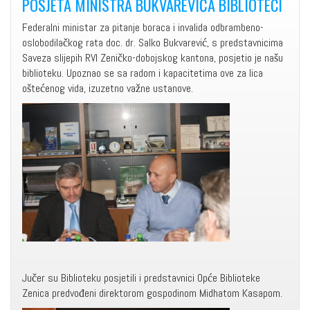
POSJETA MINISTRA BUKVAREVIĆA BIBLIOTECI
Federalni ministar za pitanje boraca i invalida odbrambeno-
oslobodilačkog rata doc. dr. Salko Bukvarević, s predstavnicima
Saveza slijepih RVI Zeničko-dobojskog kantona, posjetio je našu
biblioteku. Upoznao se sa radom i kapacitetima ove za lica
oštećenog vida, izuzetno važne ustanove.
Jučer su Biblioteku posjetili i predstavnici Opće Biblioteke
Zenica predvođeni direktorom gospodinom Midhatom Kasapom.