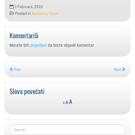
3 Februara, 2016
Posted in
Naslovna
,
Vijesti
Komentariši
Morate biti
prijavljeni
da biste objavili komentar.
Prev
Next
Slova povećati
Reset
Decrease
Increase
A
A
A
font
font
font
size.
size.
size.