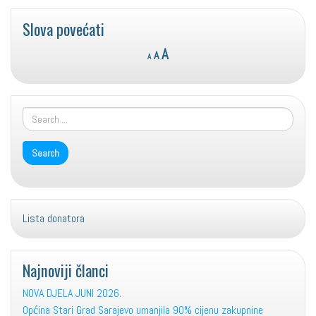
Slova povećati
Reset
Decrease
Increase
A
A
A
font
font
font
size.
size.
size.
Lista donatora
Najnoviji članci
NOVA DJELA JUNI 2026.
Općina Stari Grad Sarajevo umanjila 90% cijenu zakupnine