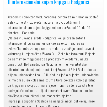
II internacionalni sajam knjiga u Podgorici
Akademik i direktor Međunarodnog centra za mir Ibrahim Spahić
selektor je BiH izdavača i autora na ovogodišnjem II
internacionalnom sajmu knjiga koji se održao od 05. do 09.
oktobra u Podgorici.
„Na poziv Glavnog grada Podgorica koji je organizator II
internacionalnog sajma knjiga kao selektor izabrao sam
izdavačke kuće za koje smatram da su značajni predstavnici
kulturnog i umjetničkog života BiH. Želio bih istaknuti činjenicu
da sam imao mogućnost da predstavim Akademiju nauka i
umjetnosti BiH zajedno sa Nacionalnom i univerzitetskom
bibliotekom, Muzej umjetnosti i književnosti BiH i Biblioteku za
slijepa i slabovidna lica u BiH. Kad je riječ o slijepim i slabovidnim
licima oni su sa kolegama iz Crne Gore pokazali koliko je bitno
da knjiga ima svoj put i na Brajevom pismu i to je zaista bilo
zadivljujuće koliko su ti ljudi posvećeni svom čitaocu i koliko
olakšavaju komunikaciju sa modernim djelima."
Impresije gospodina Spahića na najljepši način oslikavaju naše
prisustvo na Sajmu knjiga u Podgorici.