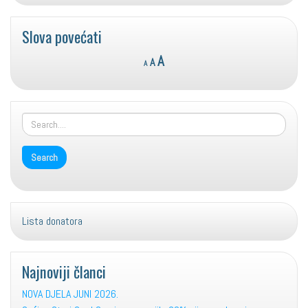
Slova povećati
Reset
Decrease
Increase
A
A
A
font
font
font
size.
size.
size.
Lista donatora
Najnoviji članci
NOVA DJELA JUNI 2026.