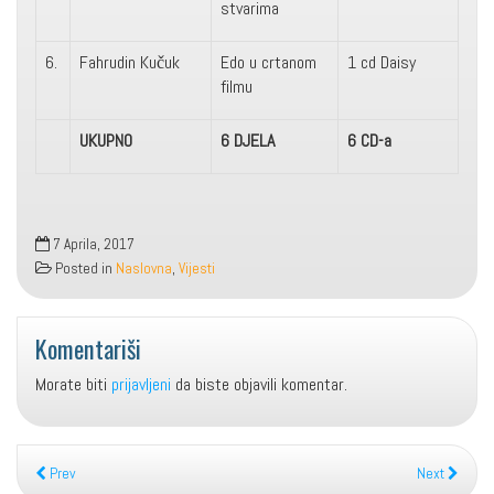
stvarima
6.
Fahrudin Kučuk
Edo u crtanom
1 cd Daisy
filmu
UKUPNO
6 DJELA
6 CD-a
7 Aprila, 2017
Posted in
Naslovna
,
Vijesti
Komentariši
Morate biti
prijavljeni
da biste objavili komentar.
Prev
Next