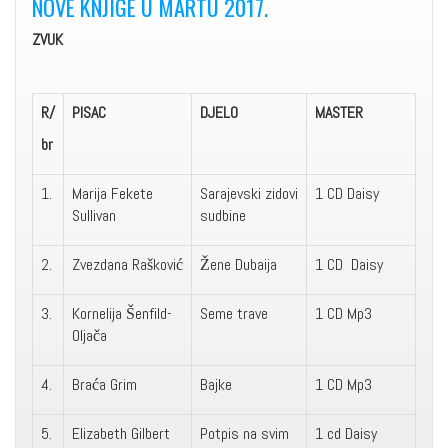
NOVE KNJIGE U MARTU 2017.
ZVUK
R
/
PISAC
DJELO
MASTER
br
1.
Marija Fekete
Sarajevski zidovi
1 CD Daisy
Sullivan
sudbine
2.
Zvezdana Rašković
Žene Dubaija
1 CD Daisy
3.
Kornelija Šenfild-
Seme trave
1 CD Mp3
Oljača
4.
Braća Grim
Bajke
1 CD Mp3
5.
Elizabeth Gilbert
Potpis na svim
1 cd Daisy