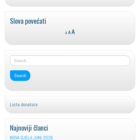
Slova povećati
Reset
Decrease
Increase
A
A
A
font
font
font
size.
size.
size.
Lista donatora
Najnoviji članci
NOVA DJELA JUNI 2026.