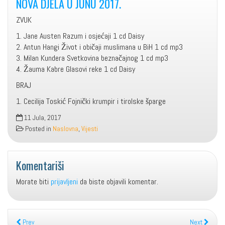
NOVA DJELA U JUNU 2017.
ZVUK
1. Jane Austen Razum i osjećaji 1 cd Daisy
2. Antun Hangi Život i običaji muslimana u BiH 1 cd mp3
3. Milan Kundera Svetkovina beznačajnog 1 cd mp3
4. Žauma Kabre Glasovi reke 1 cd Daisy
BRAJ
1. Cecilija Toskić Fojnički krumpir i tirolske šparge
11 Jula, 2017
Posted in
Naslovna
,
Vijesti
Komentariši
Morate biti
prijavljeni
da biste objavili komentar.
Prev
Next