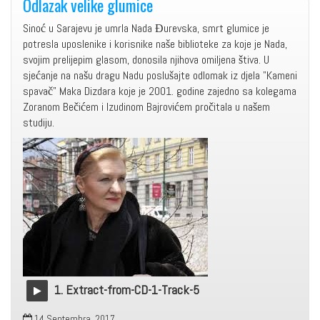
Odlazak velike glumice
Sinoć u Sarajevu je umrla Nada Đurevska, smrt glumice je
potresla uposlenike i korisnike naše biblioteke za koje je Nada,
svojim prelijepim glasom, donosila njihova omiljena štiva. U
sjećanje na našu dragu Nadu poslušajte odlomak iz djela "Kameni
spavač" Maka Dizdara koje je 2001. godine zajedno sa kolegama
Zoranom Bečićem i Izudinom Bajrovićem pročitala u našem
studiju.
1. Extract-from-CD-1-Track-5
14 Septembra, 2017