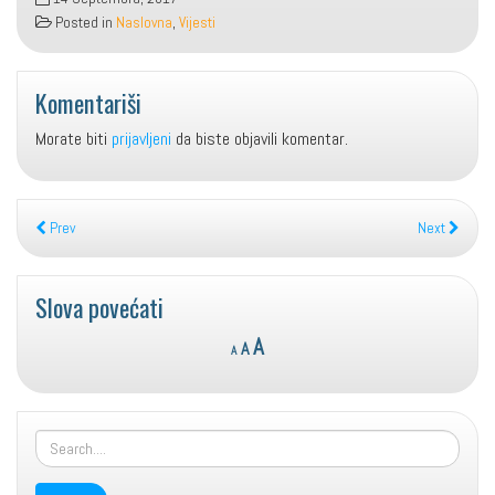
Posted in
Naslovna
,
Vijesti
Komentariši
Morate biti
prijavljeni
da biste objavili komentar.
Prev
Next
Slova povećati
Reset
Decrease
Increase
A
A
A
font
font
font
size.
size.
size.