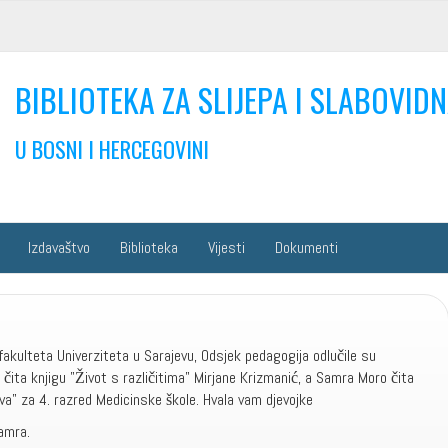
BIBLIOTEKA ZA SLIJEPA I SLABOVIDN
U BOSNI I HERCEGOVINI
Izdavaštvo
Biblioteka
Vijesti
Dokumenti
akulteta Univerziteta u Sarajevu, Odsjek pedagogija odlučile su
 čita knjigu "Život s različitima" Mirjane Krizmanić, a Samra Moro čita
a" za 4. razred Medicinske škole. Hvala vam djevojke
Samra.