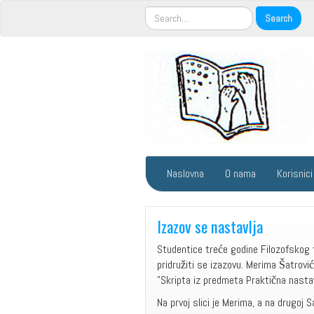
Naslovna
O nama
Korisnici
Izazov se nastavlja
Studentice treće godine Filozofskog f
pridružiti se izazovu. Merima Šatrović
"Skripta iz predmeta Praktična nastav
Na prvoj slici je Merima, a na drugoj 