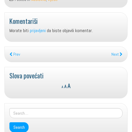
Komentariši
Morate biti
prijavljeni
da biste objavili komentar.
Prev
Next
Slova povećati
Reset
Decrease
Increase
A
A
A
font
font
font
size.
size.
size.