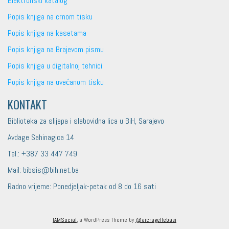
Elektronski katalog
Popis knjiga na crnom tisku
Popis knjiga na kasetama
Popis knjiga na Brajevom pismu
Popis knjiga u digitalnoj tehnici
Popis knjiga na uvećanom tisku
KONTAKT
Biblioteka za slijepa i slabovidna lica u BiH, Sarajevo
Avdage Sahinagica 14
Tel.: +387 33 447 749
Mail: bibsis@bih.net.ba
Radno vrijeme: Ponedjeljak-petak od 8 do 16 sati
IAMSocial
, a WordPress Theme by
@aicragellebasi