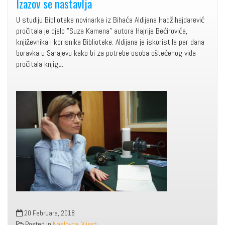
Izazov se nastavlja
U studiju Biblioteke novinarka iz Bihaća Aldijana Hadžihajdarević
pročitala je djelo "Suza Kamena" autora Hajrije Bećirovića,
književnika i korisnika Biblioteke. Aldijana je iskoristila par dana
boravka u Sarajevu kako bi za potrebe osoba oštećenog vida
pročitala knjigu.
20 Februara, 2018
Posted in
Naslovna
,
Vijesti