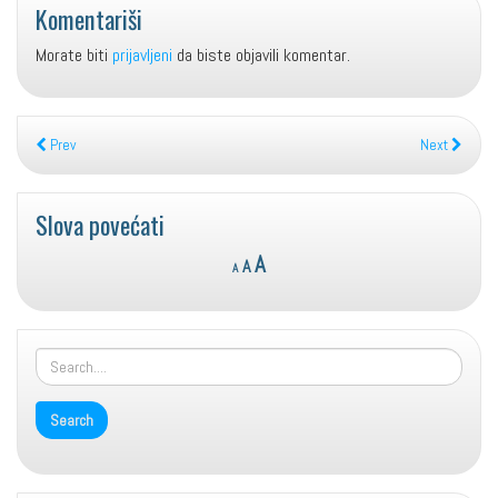
Komentariši
Morate biti
prijavljeni
da biste objavili komentar.
Prev
Next
Slova povećati
Reset
Decrease
Increase
A
A
A
font
font
font
size.
size.
size.