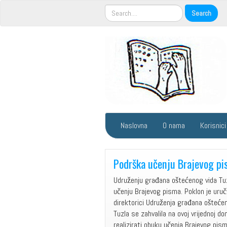
Naslovna
O nama
Korisnici
Podrška učenju Brajevog p
Udruženju građana oštećenog vida Tuz
učenju Brajevog pisma. Poklon je uručio
direktorici Udruženja građana oštećen
Tuzla se zahvalila na ovoj vrijednoj do
realizirati obuku učenja Brajevog pis