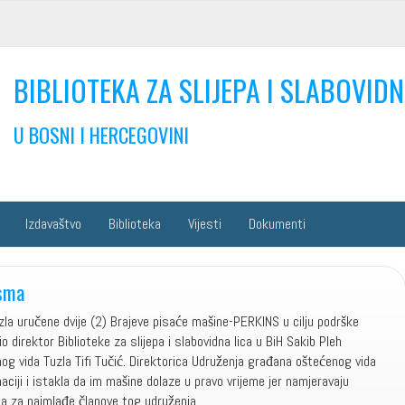
BIBLIOTEKA ZA SLIJEPA I SLABOVIDN
U BOSNI I HERCEGOVINI
Izdavaštvo
Biblioteka
Vijesti
Dokumenti
isma
la uručene dvije (2) Brajeve pisaće mašine-PERKINS u cilju podrške
 direktor Biblioteke za slijepa i slabovidna lica u BiH Sakib Pleh
og vida Tuzla Tifi Tučić. Direktorica Udruženja građana oštećenog vida
naciji i istakla da im mašine dolaze u pravo vrijeme jer namjeravaju
ma za najmlađe članove tog udruženja.