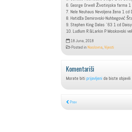
6. George Orwell Životinjska farma 1
7. Nele Neuhaus Nevoljena žena 1 cd 
8. Hatidža Demirovski-Nuhbegović Šta
9. Stephen King Dalas ´63 1 cd Daisy
10. Ludlum R.&Larkin P. Moskovski ve
18 Juna, 2018
Posted in
Naslovna
,
Vijesti
Komentariši
Morate biti
prijavljeni
da biste objavili
Prev