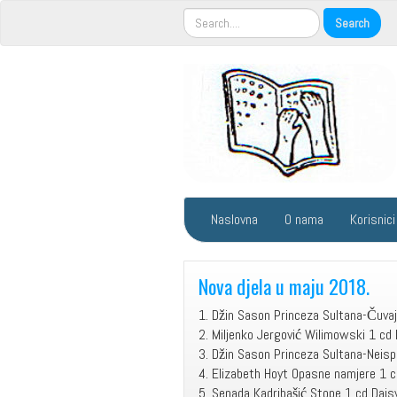
Naslovna
O nama
Korisnici
Nova djela u maju 2018.
1. Džin Sason Princeza Sultana-Čuvaj
2. Miljenko Jergović Wilimowski 1 cd 
3. Džin Sason Princeza Sultana-Neisp
4. Elizabeth Hoyt Opasne namjere 1 c
5. Senada Kadribašić Stope 1 cd Dais