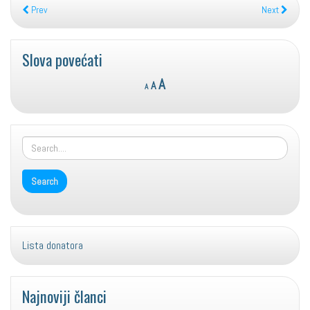
Prev
Next
Slova povećati
Reset
Decrease
Increase
A
A
A
font
font
font
size.
size.
size.
Lista donatora
Najnoviji članci