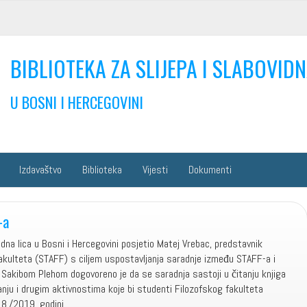
BIBLIOTEKA ZA SLIJEPA I SLABOVIDN
U BOSNI I HERCEGOVINI
Izdavaštvo
Biblioteka
Vijesti
Dokumenti
-a
vidna lica u Bosni i Hercegovini posjetio Matej Vrebac, predstavnik
akulteta (STAFF) s ciljem uspostavljanja saradnje između STAFF-a i
 Sakibom Plehom dogovoreno je da se saradnja sastoji u čitanju knjiga
ranju i drugim aktivnostima koje bi studenti Filozofskog fakulteta
8./2019. godini.