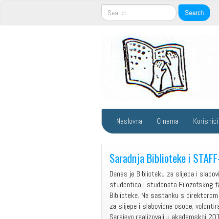
Naslovna
O nama
Korisnici
Saradnja Biblioteke i STAFF
Danas je Biblioteku za slijepa i slabo
studentica i studenata Filozofskog f
Biblioteke. Na sastanku s direktorom
za slijepe i slabovidne osobe, volonti
Sarajevo realizovali u akademskoj 201