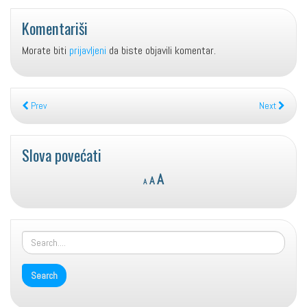
Komentariši
Morate biti
prijavljeni
da biste objavili komentar.
Prev
Next
Slova povećati
Reset
Decrease
Increase
A
A
A
font
font
font
size.
size.
size.