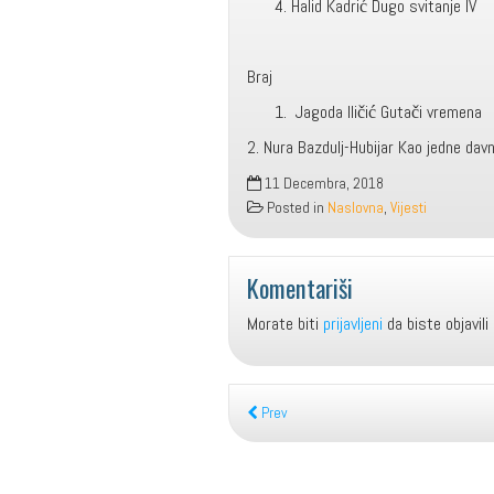
Halid Kadrić Dugo svitanje 
Braj
Jagoda Iličić Gutači 
2. Nura Bazdulj-Hubijar Kao jedne dav
11 Decembra, 2018
Posted in
Naslovna
,
Vijesti
Komentariši
Morate biti
prijavljeni
da biste objavili
Prev