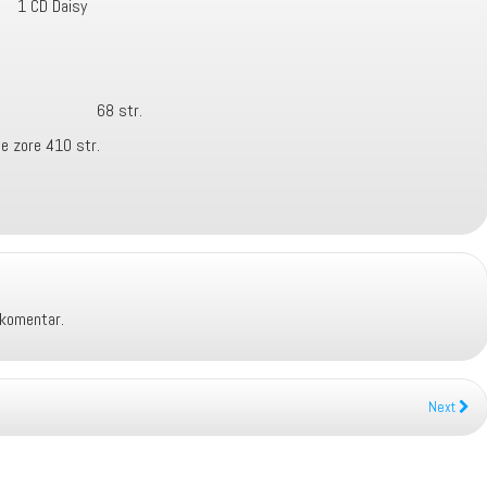
IV 1 CD Daisy
vremena 68 str.
ne zore 410 str.
 komentar.
Next