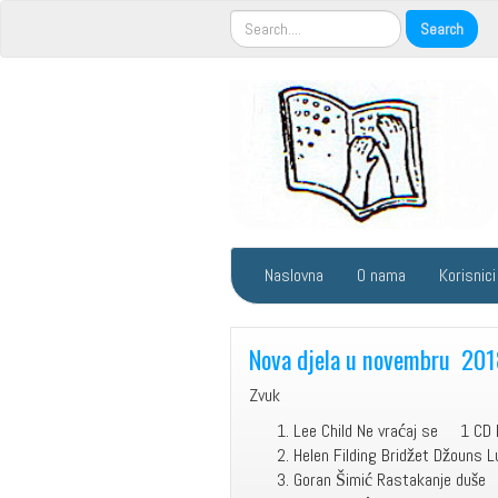
Naslovna
O nama
Korisnici
Nova djela u novembru 201
Zvuk
Lee Child Ne vraćaj se 1 CD 
Helen Filding Bridžet Džouns L
Goran Šimić Rastakanje d