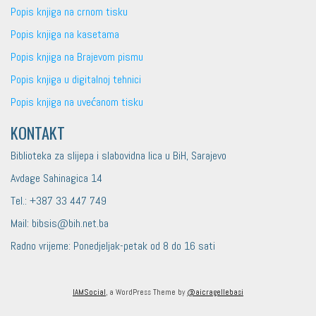
Popis knjiga na crnom tisku
Popis knjiga na kasetama
Popis knjiga na Brajevom pismu
Popis knjiga u digitalnoj tehnici
Popis knjiga na uvećanom tisku
KONTAKT
Biblioteka za slijepa i slabovidna lica u BiH, Sarajevo
Avdage Sahinagica 14
Tel.: +387 33 447 749
Mail: bibsis@bih.net.ba
Radno vrijeme: Ponedjeljak-petak od 8 do 16 sati
IAMSocial
, a WordPress Theme by
@aicragellebasi