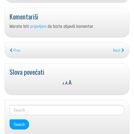
Komentariši
Morate biti
prijavljeni
da biste objavili komentar.
Prev
Next
Slova povećati
Reset
Decrease
Increase
A
A
A
font
font
font
size.
size.
size.