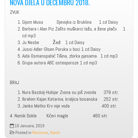
NOVA DJELA U DECEMBRU 2018.
ZVUK
Gijom Muso Djevojka iz Bruklina 1 cd Daisy
Barbara i Alan Piz Zašto muškarci lažu, a žene plaču 1
cd mp3
Ju Nesbe Žeđ 1 cd Daisy
Jussi Adler-Olsen Poruka u boci 1 cd Daisy
Aida Osmanspahić Tišina, zbirka pjesama 1 cd mp3
Grupa autora ABC osteoporoze 1 cd mp3
BRAJ
Nura Bazdulj-Hubijar Zvona su još zvonila 378 str.
Ibrahim Kajan Katarina, kraljica bosanska 252 str.
Janko Matko Krv nije voda 400 str.
4. Namik Dokle Kćeri magle 460 str.
10 Januara, 2019
Posted in
Naslovna
,
Vijesti