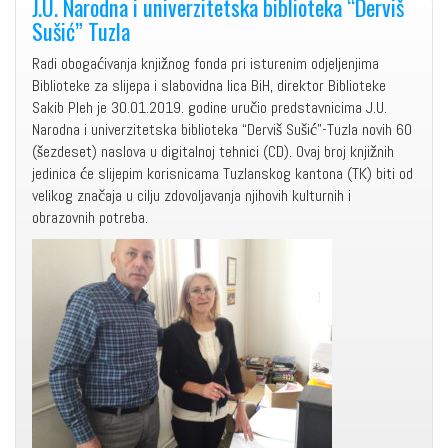
J.U. Narodna i univerzitetska biblioteka “Derviš
Sušić” Tuzla
Radi obogaćivanja knjižnog fonda pri isturenim odjeljenjima
Biblioteke za slijepa i slabovidna lica BiH, direktor Biblioteke
Sakib Pleh je 30.01.2019. godine uručio predstavnicima J.U.
Narodna i univerzitetska biblioteka “Derviš Sušić”-Tuzla novih 60
(šezdeset) naslova u digitalnoj tehnici (CD). Ovaj broj knjižnih
jedinica će slijepim korisnicama Tuzlanskog kantona (TK) biti od
velikog značaja u cilju zdovoljavanja njihovih kulturnih i
obrazovnih potreba.