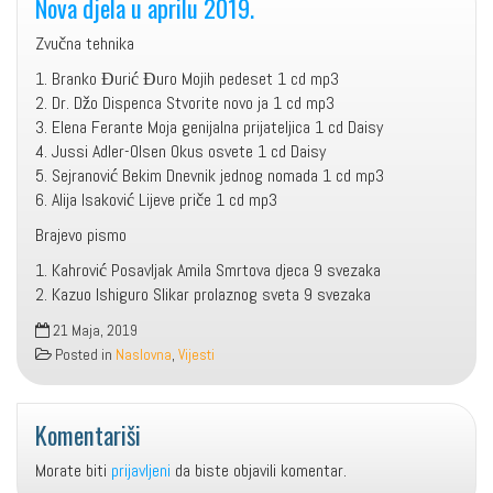
Nova djela u aprilu 2019.
Zvučna tehnika
1. Branko Đurić Đuro Mojih pedeset 1 cd mp3
2. Dr. Džo Dispenca Stvorite novo ja 1 cd mp3
3. Elena Ferante Moja genijalna prijateljica 1 cd Daisy
4. Jussi Adler-Olsen Okus osvete 1 cd Daisy
5. Sejranović Bekim Dnevnik jednog nomada 1 cd mp3
6. Alija Isaković Lijeve priče 1 cd mp3
Brajevo pismo
1. Kahrović Posavljak Amila Smrtova djeca 9 svezaka
2. Kazuo Ishiguro Slikar prolaznog sveta 9 svezaka
21 Maja, 2019
Posted in
Naslovna
,
Vijesti
Komentariši
Morate biti
prijavljeni
da biste objavili komentar.