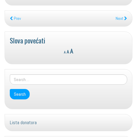
Prev
Next
Slova povećati
Reset
Decrease
Increase
A
A
A
font
font
font
size.
size.
size.
Lista donatora