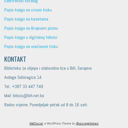
Elektronski katalog
Popis knjiga na crnom tisku
Popis knjiga na kasetama
Popis knjiga na Brajevom pismu
Popis knjiga u digitalnoj tehnici
Popis knjiga na uvećanom tisku
KONTAKT
Biblioteka za slijepa i slabovidna lica u BiH, Sarajevo
Avdage Sahinagica 14
Tel.: +387 33 447 749
Mail: bibsis@bih.net.ba
Radno vrijeme: Ponedjeljak-petak od 8 do 16 sati
IAMSocial
, a WordPress Theme by
@aicragellebasi