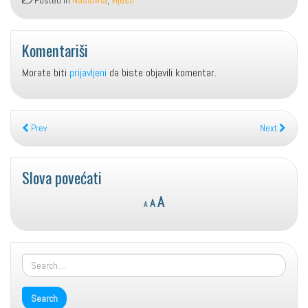
Posted in
Naslovna
,
Vijesti
Komentariši
Morate biti
prijavljeni
da biste objavili komentar.
Prev
Next
Slova povećati
Reset
Decrease
Increase
A
A
A
font
font
font
size.
size.
size.