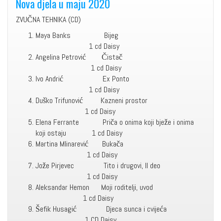
Nova djela u maju 2020
ZVUČNA TEHNIKA (CD)
Maya Banks Bijeg
1 cd Daisy
Angelina Petrović Čistač
1 cd Daisy
Ivo Andrić Ex Ponto
1 cd Daisy
Duško Trifunović Kazneni prostor
1 cd Daisy
Elena Ferrante Priča o onima koji bježe i onima
koji ostaju 1 cd Daisy
Martina Mlinarević Bukača
1 cd Daisy
Jože Pirjevec Tito i drugovi, II deo
1 cd Daisy
Aleksandar Hemon Moji roditelji, uvod
1 cd Daisy
Šefik Husagić Djeca sunca i cvijeća
1 CD Daisy