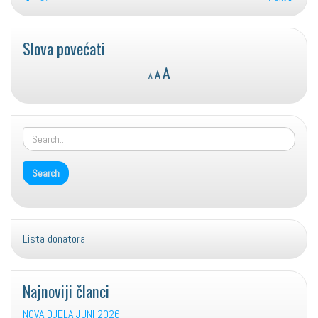
Slova povećati
Reset
Decrease
Increase
A
A
A
font
font
font
size.
size.
size.
Lista donatora
Najnoviji članci
NOVA DJELA JUNI 2026.