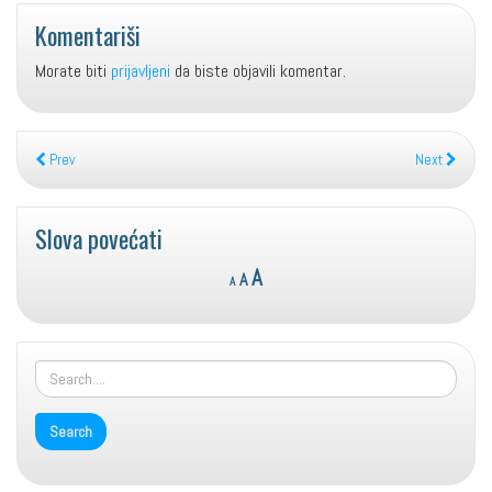
Komentariši
Morate biti
prijavljeni
da biste objavili komentar.
Prev
Next
Slova povećati
Reset
Decrease
Increase
A
A
A
font
font
font
size.
size.
size.