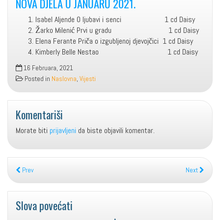
NOVA DJELA U JANUARU 2021.
Isabel Aljende O ljubavi i senci 1 cd Daisy
Žarko Milenić Prvi u gradu 1 cd Daisy
Elena Ferante Priča o izgubljenoj djevojčici 1 cd Daisy
Kimberly Belle Nestao 1 cd Daisy
16 Februara, 2021
Posted in
Naslovna
,
Vijesti
Komentariši
Morate biti
prijavljeni
da biste objavili komentar.
Prev
Next
Slova povećati
Decrease