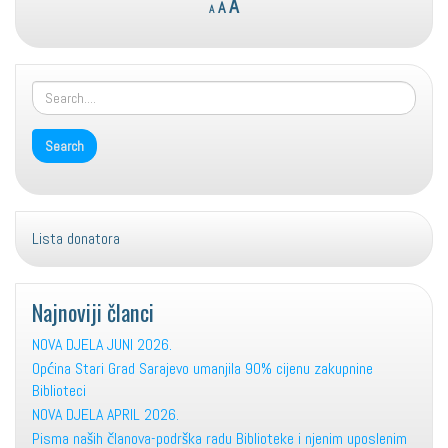
Reset
Increase
A
A
A
font
font
font
size.
size.
size.
Lista donatora
Najnoviji članci
NOVA DJELA JUNI 2026.
Općina Stari Grad Sarajevo umanjila 90% cijenu zakupnine
Biblioteci
NOVA DJELA APRIL 2026.
Pisma naših članova-podrška radu Biblioteke i njenim uposlenim