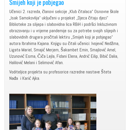
Smijeh koji je pobjegao
Učenici 2. razreda, članovi sekcije „Klub čitalaca“ Osnovne škole
„Isak Samokovlija“ uključeni u projekat „Djeca čitaju djeci“
Biblioteke za slijepa i slabovidna lica RBiH i podršci Inkluzivnom
obrazovanju i u vrijeme pandemije su za potrebe svojih slijepih i
slabovidnih drugara pročitali lektiru „Smijeh koji je pobjegao“
autora Ibrahima Kajana. Knjigu su čitali učenici: Ivojević Nedžma,
Ligata Mariel, Smajić Merjem, Šakambet Emin, Smajlović Amel,
Uzunović Esma, Čiča Lejla, Fidani Elena, Andrić Eilip, Bibić Dalia,
Halilović Melani i Selimović Afan.
Voditeljice projekta su profesorice razredne nastave Šteta
Nađa i Karić Ajka.