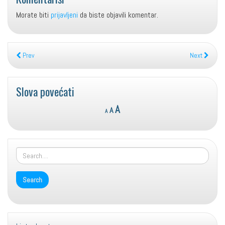
Morate biti
prijavljeni
da biste objavili komentar.
Prev
Next
Slova povećati
Reset
Decrease
Increase
A
A
A
font
font
font
size.
size.
size.