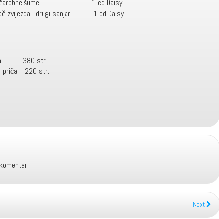
 čarobne šume 1 cd Daisy
jezda i drugi sanjari 1 cd Daisy
žena 380 str.
riča 220 str.
 komentar.
Next