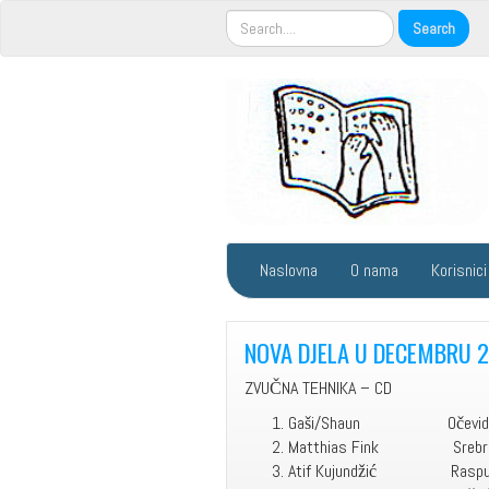
Naslovna
O nama
Korisnici
NOVA DJELA U DECEMBRU 2
ZVUČNA TEHNIKA – CD
Gaši/Shaun O
Matthias Fink 
Atif Kujundži