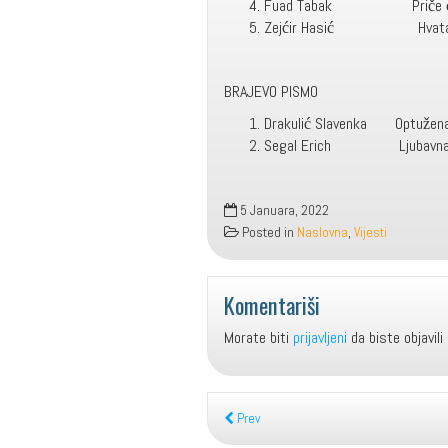
Fuad Tabak Priče
Zejćir Hasić Hvatač zvi
BRAJEVO PISMO
Drakulić Slavenka Optu
Segal Erich Ljubavna p
5 Januara, 2022
Posted in
Naslovna
,
Vijesti
Komentariši
Morate biti
prijavljeni
da biste objavili
Prev