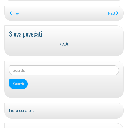
Prev
Next
Slova povećati
Reset
Decrease
Increase
A
A
A
font
font
font
size.
size.
size.
Lista donatora