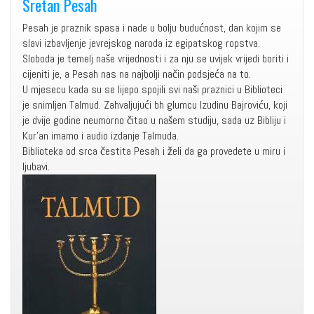
Sretan Pesah
Pesah je praznik spasa i nade u bolju budućnost, dan kojim se
slavi izbavljenje jevrejskog naroda iz egipatskog ropstva.
Sloboda je temelj naše vrijednosti i za nju se uvijek vrijedi boriti i
cijeniti je, a Pesah nas na najbolji način podsjeća na to.
U mjesecu kada su se lijepo spojili svi naši praznici u Biblioteci
je snimljen Talmud. Zahvaljujući bh glumcu Izudinu Bajroviću, koji
je dvije godine neumorno čitao u našem studiju, sada uz Bibliju i
Kur'an imamo i audio izdanje Talmuda.
Biblioteka od srca čestita Pesah i želi da ga provedete u miru i
ljubavi.