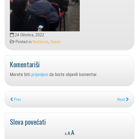
24 Oktobra, 2022
Posted in
Naslovna
,
Vijesti
Komentariši
Morate biti
prijavljeni
da biste objavili komentar.
Prev
Next
Slova povećati
Reset
Decrease
Increase
A
A
A
font
font