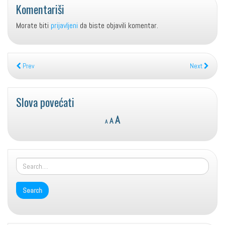
Komentariši
Morate biti
prijavljeni
da biste objavili komentar.
Prev
Next
Slova povećati
Reset
Decrease
Increase
A
A
A
font
font
font
size.
size.
size.