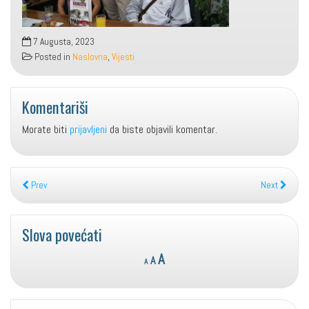
7 Augusta, 2023
Posted in
Naslovna
,
Vijesti
Komentariši
Morate biti
prijavljeni
da biste objavili komentar.
Prev
Next
Slova povećati
Reset
Decrease
Increase
A
A
A
font
font
font
size.
size.
size.