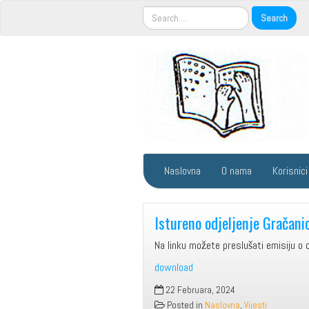
Naslovna
O nama
Korisnici
Istureno odjeljenje Gračani
Na linku možete preslušati emisiju o o
download
22 Februara, 2024
Posted in
Naslovna
,
Vijesti