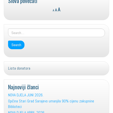
Slova povećati
Reset
Decrease
Increase
A
A
A
font
font
font
size.
size.
size.
Lista donatora
Najnoviji članci
NOVA DJELA JUNI 2026.
Općina Stari Grad Sarajevo umanjila 90% cijenu zakupnine
Biblioteci
NOVA DJELA APRIL 2026.