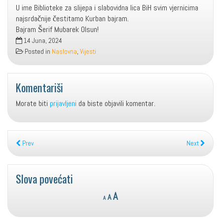
U ime Biblioteke za slijepa i slabovidna lica BiH svim vjernicima
najsrdačnije čestitamo Kurban bajram.
Bajram Šerif Mubarek Olsun!
14 Juna, 2024
Posted in
Naslovna
,
Vijesti
Komentariši
Morate biti
prijavljeni
da biste objavili komentar.
Prev
Next
Slova povećati
Reset
Decrease
Increase
A
A
A
font
font
font
size.
size.