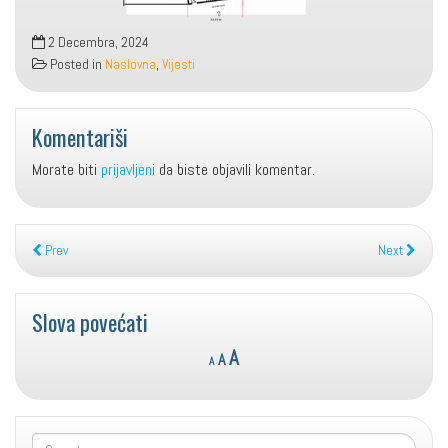
2 Decembra, 2024
Posted in
Naslovna
,
Vijesti
Komentariši
Morate biti
prijavljeni
da biste objavili komentar.
Prev
Next
Slova povećati
Reset
Decrease
Increase
A
A
A
font
font
font
size.
size.
size.