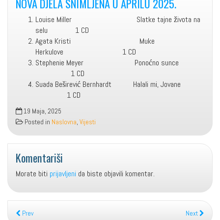
NOVA DJELA SNIMLJENA U APRILU 2025.
Louise Miller Slatke tajne života na
selu 1 CD
Agata Kristi Muke
Herkulove 1 CD
Stephenie Meyer Ponoćno sunce
1 CD
Suada Beširević Bernhardt Halali mi, Jovane
1 CD
19 Maja, 2025
Posted in
Naslovna
,
Vijesti
Komentariši
Morate biti
prijavljeni
da biste objavili komentar.
Prev
Next