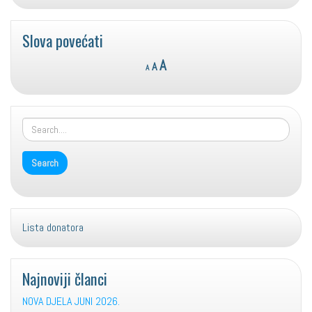
Slova povećati
Reset
Decrease
Increase
A
A
A
font
font
font
size.
size.
size.
Lista donatora
Najnoviji članci
NOVA DJELA JUNI 2026.