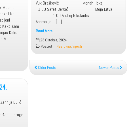
Vuk Drašković Monah Hokaj
nik Muamer
1 CD Safet Berbić Moja Litva
ankell Na
1 CD Andrej Nikolaidis
bijeni
Anomalija […]
jac Kako sam
Read More
lanjac Kako
NOVA
lan Meho
23 Oktobra, 2024
DJELA
Posted in
Naslovna
,
Vijesti
U
SEPTEMBRU
2024.
Older Posts
Newer Posts
24.
Bulić
on
 žena i druge