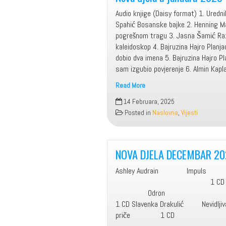
Audio knjige (Daisy format) 1. Ured
Spahić Bosanske bajke 2. Henning M
pogrešnom tragu 3. Jasna Šamić Raz
kaleidoskop 4. Bajruzina Hajro Plan
dobio dva imena 5. Bajruzina Hajro P
sam izgubio povjerenje 6. Almin Kap
Read More
Nova
14 Februara, 2025
djela
Posted in
Naslovna
,
Vijesti
u
januaru
2025
NOVA DJELA DECEMBAR 20
Ashley Audrain Impuls
1 CD Zehnija 
Odr
1 CD Slavenka Drakulić Nevidljiva
priče 1 CD