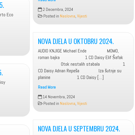
5.
KUN
2 Decembra, 2024
2024
berto Eco
Posted in
Naslovna
,
Vijesti
NOVA DJELA U OKTOBRU 2024.
AUDIO KNJIGE Michael Ende MOMO,
roman bajka 1 CD Daisy Elif Šafak
Otok nestalih stabala 1
.
CD Daisy Adnan Repeša Iza šutnje su
planine 1 CD Daisy […]
isy
Read More
NOVA
14 Novembra, 2024
DJELA
Posted in
Naslovna
,
Vijesti
U
OKTOBRU
2024.
NOVA DJELA U SEPTEMBRU 2024.