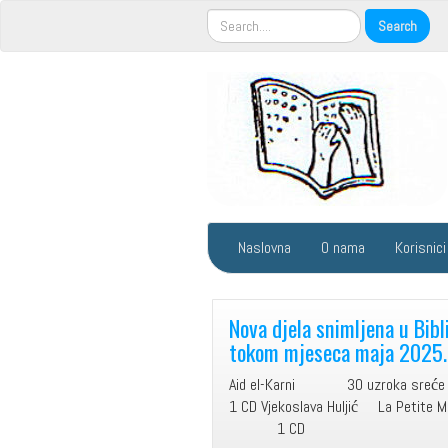
Naslovna
O nama
Korisnici
Nova djela snimljena u Bibl
tokom mjeseca maja 2025.
Aid el-Karni 30 uzro
1 CD Vjekoslava Huljić La Pet
1 CD