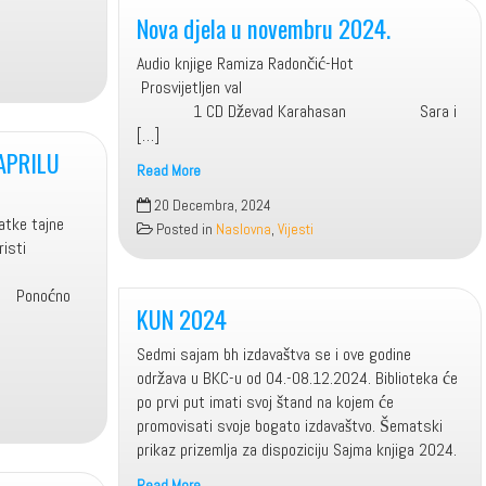
Nova djela u novembru 2024.
Audio knjige Ramiza Radončić-Hot
Prosvijetljen val
1 CD Dževad Karahasan Sara i
[…]
APRILU
Read More
Nova
20 Decembra, 2024
djela
 tajne
Posted in
Naslovna
,
Vijesti
u
ta Kristi
novembru
love
2024.
Ponoćno
KUN 2024
Sedmi sajam bh izdavaštva se i ove godine
održava u BKC-u od 04.-08.12.2024. Biblioteka će
po prvi put imati svoj štand na kojem će
promovisati svoje bogato izdavaštvo. Šematski
prikaz prizemlja za dispoziciju Sajma knjiga 2024.
Read More