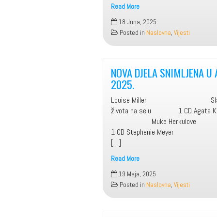
Read More
Nova
18 Juna, 2025
djela
Posted in
Naslovna
,
Vijesti
snimljena
u
Biblioteci
tokom
NOVA DJELA SNIMLJENA U 
mjeseca
2025.
maja
Louise Miller Slatke
2025.
života na selu 1 CD Aga
Muke Herku
1 CD Stephenie Meyer 
[…]
Read More
NOVA
19 Maja, 2025
DJELA
Posted in
Naslovna
,
Vijesti
SNIMLJENA
U
APRILU