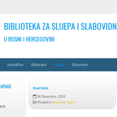
BIBLIOTEKA ZA SLIJEPA I SLABOVIDN
U BOSNI I HERCEGOVINI
Izdavaštvo
Biblioteka
Vijesti
Dokumenti
ioteci
Read More
24 Decembra, 2024
ka sreće
Posted in
Naslovna
,
Vijesti
ite Marie