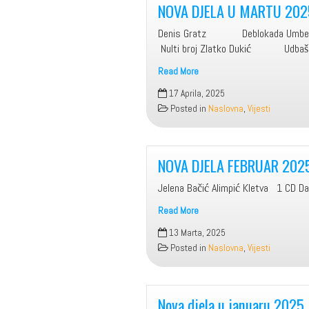
2025.
NOVA DJELA U MARTU 202
Denis Gratz Deblokada Um
Nulti broj Zlatko Dukić Udbaš
Read More
NOVA
17 Aprila, 2025
DJELA
Posted in
Naslovna
,
Vijesti
U
MARTU
2025.
NOVA DJELA FEBRUAR 2025
Jelena Bačić Alimpić Kletva 1 CD Da
Read More
NOVA
13 Marta, 2025
DJELA
Posted in
Naslovna
,
Vijesti
FEBRUAR
2025.
Nova djela u januaru 2025