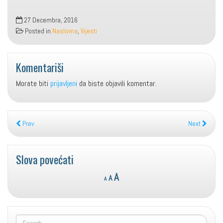
27 Decembra, 2016
Posted in
Naslovna
,
Vijesti
Komentariši
Morate biti
prijavljeni
da biste objavili komentar.
Prev
Next
Slova povećati
Reset
Decrease
Increase
A
A
A
font
font
font
size.
size.
size.