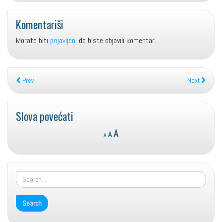
Komentariši
Morate biti
prijavljeni
da biste objavili komentar.
Prev
Next
Slova povećati
Reset
Decrease
Increase
A
A
A
font
font
font
size.
size.
size.