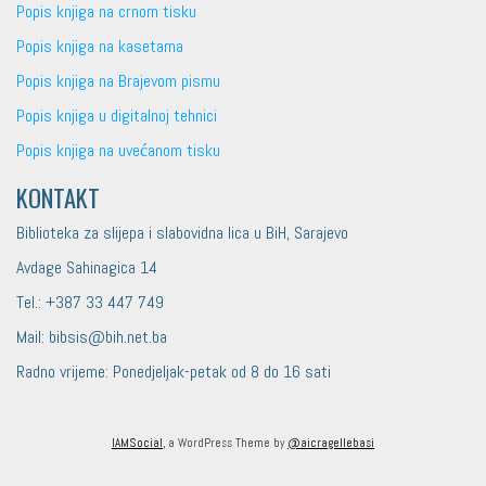
Popis knjiga na crnom tisku
Popis knjiga na kasetama
Popis knjiga na Brajevom pismu
Popis knjiga u digitalnoj tehnici
Popis knjiga na uvećanom tisku
KONTAKT
Biblioteka za slijepa i slabovidna lica u BiH, Sarajevo
Avdage Sahinagica 14
Tel.: +387 33 447 749
Mail: bibsis@bih.net.ba
Radno vrijeme: Ponedjeljak-petak od 8 do 16 sati
IAMSocial
, a WordPress Theme by
@aicragellebasi