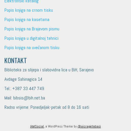
Elektronski katalog
Popis knjiga na crnom tisku
Popis knjiga na kasetama
Popis knjiga na Brajevom pismu
Popis knjiga u digitalnoj tehnici
Popis knjiga na uvećanom tisku
KONTAKT
Biblioteka za slijepa i slabovidna lica u BiH, Sarajevo
Avdage Sahinagica 14
Tel.: +387 33 447 749
Mail: bibsis@bih.net.ba
Radno vrijeme: Ponedjeljak-petak od 8 do 16 sati
IAMSocial
, a WordPress Theme by
@aicragellebasi