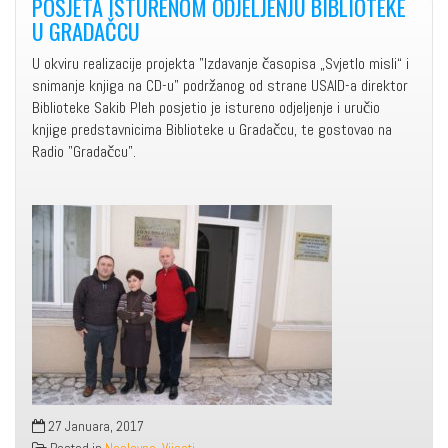
POSJETA ISTURENOM ODJELJENJU BIBLIOTEKE
U GRADAČCU
U okviru realizacije projekta "Izdavanje časopisa „Svjetlo misli“ i
snimanje knjiga na CD-u" podržanog od strane USAID-a direktor
Biblioteke Sakib Pleh posjetio je istureno odjeljenje i uručio
knjige predstavnicima Biblioteke u Gradačcu, te gostovao na
Radio "Gradačcu".
27 Januara, 2017