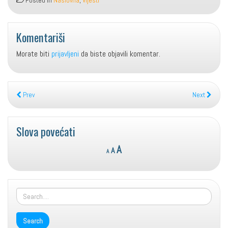
Posted in
Naslovna
,
Vijesti
Komentariši
Morate biti
prijavljeni
da biste objavili komentar.
Prev
Next
Slova povećati
Reset
Decrease
Increase
A
A
A
font
font
font
size.
size.
size.