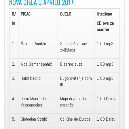
NOVA DJELA U APRILU 2017.
R
/
PISAC
DJELO
Utrošeno
br
CD-ova za
master
1.
Šukrija Pandžo
Samo još kosovi
1 CD mp3
zvižduću
2.
Aida Osmanspahić
Biserne suze
1 CD mp3
3.
Halid Kadrić
Dugo svitanje Tom
1 CD mp3
III
4.
José Mauro de
Moje drvo slatke
1 CD Daisy
Vesconcelos
naranče
5.
Slobodan Stajić
Od Kine do Evrope
1 CD Daisy