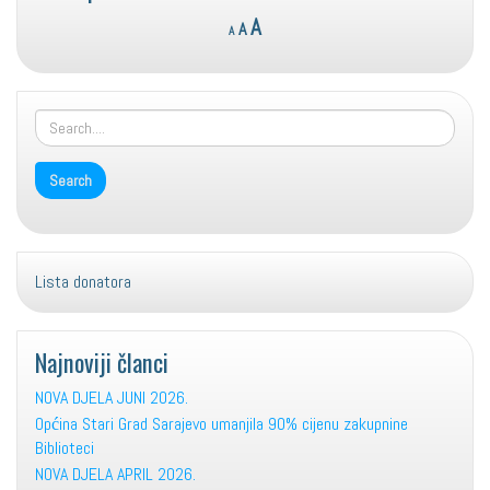
Reset
Decrease
Increase
A
A
A
font
font
font
size.
size.
size.
Lista donatora
Najnoviji članci
NOVA DJELA JUNI 2026.
Općina Stari Grad Sarajevo umanjila 90% cijenu zakupnine
Biblioteci
NOVA DJELA APRIL 2026.