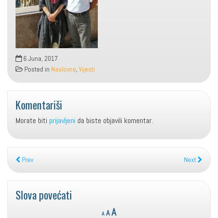
6 Juna, 2017
Posted in
Naslovna
,
Vijesti
Komentariši
Morate biti
prijavljeni
da biste objavili komentar.
Prev
Next
Slova povećati
Reset
Decrease
Increase
A
A
A
font