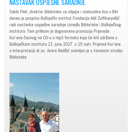
NASTAVAK USPJEŠNE SARADNJE
Sakib Pleh, direktor Biblioteke za slijepa i slabovidna lica u BiH
danas je posjetio Bošnjački institut Fondacija Adil Zulfikarpašić
radi nastavka uspješne saradnje između Biblioteke i Bošnjačkog
instituta. Tom prilikom je dogovorena promocija Prijevoda
Kur'ana časnog na CD-u u mp3 formatu koja će biti održana u
Bošnjačkom institutu 21. juna 2017. u 15 sati. Prijevod Kur'ana
u interpretaciji dr.sc. Amire Redžić snimljen je u tonskom studiju
Biblioteke.