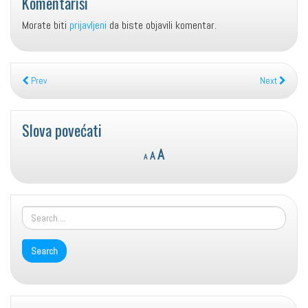
Komentariši
Morate biti
prijavljeni
da biste objavili komentar.
Prev
Next
Slova povećati
Reset
Decrease
Increase
A
A
A
font
font
font
size.
size.
size.