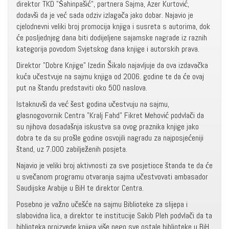
direktor TKD "Šahinpašić", partnera Sajma, Azer Kurtović,
dodavši da je već sada odziv izlagača jako dobar. Najavio je
cjelodnevni veliki broj promocija knjiga i susreta s autorima, dok
će posljednjeg dana biti dodijeljene sajamske nagrade iz raznih
kategorija povodom Svjetskog dana knjige i autorskih prava.
Direktor "Dobre Knjige" Izedin Šikalo najavljuje da ova izdavačka
kuća učestvuje na sajmu knjiga od 2006. godine te da će ovaj
put na štandu predstaviti oko 500 naslova.
Istaknuvši da već šest godina učestvuju na sajmu,
glasnogovornik Centra "Kralj Fahd" Fikret Mehović podvlači da
su njihova dosadašnja iskustva sa ovog praznika knjige jako
dobra te da su prošle godine osvojili nagradu za najposjećeniji
štand, uz 7.000 zabilježenih posjeta.
Najavio je veliki broj aktivnosti za sve posjetioce štanda te da će
u svečanom programu otvaranja sajma učestvovati ambasador
Saudijske Arabije u BiH te direktor Centra.
Posebno je važno učešće na sajmu Biblioteke za slijepa i
slabovidna lica, a direktor te institucije Sakib Pleh podvlači da ta
biblioteka proizvede knjiga više nego sve ostale biblioteke u BiH.