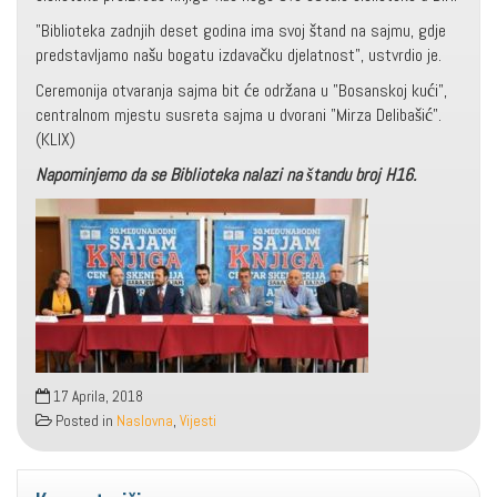
"Biblioteka zadnjih deset godina ima svoj štand na sajmu, gdje
predstavljamo našu bogatu izdavačku djelatnost", ustvrdio je.
Ceremonija otvaranja sajma bit će održana u "Bosanskoj kući",
centralnom mjestu susreta sajma u dvorani "Mirza Delibašić".
(KLIX)
Napominjemo da se Biblioteka nalazi na štandu broj H16.
17 Aprila, 2018
Posted in
Naslovna
,
Vijesti