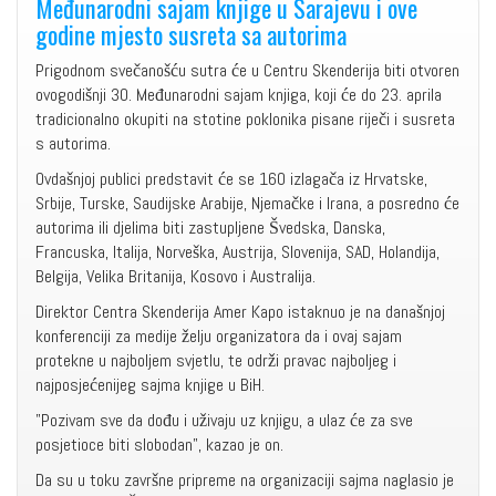
Međunarodni sajam knjige u Sarajevu i ove
godine mjesto susreta sa autorima
Prigodnom svečanošću sutra će u Centru Skenderija biti otvoren
ovogodišnji 30. Međunarodni sajam knjiga, koji će do 23. aprila
tradicionalno okupiti na stotine poklonika pisane riječi i susreta
s autorima.
Ovdašnjoj publici predstavit će se 160 izlagača iz Hrvatske,
Srbije, Turske, Saudijske Arabije, Njemačke i Irana, a posredno će
autorima ili djelima biti zastupljene Švedska, Danska,
Francuska, Italija, Norveška, Austrija, Slovenija, SAD, Holandija,
Belgija, Velika Britanija, Kosovo i Australija.
Direktor Centra Skenderija Amer Kapo istaknuo je na današnjoj
konferenciji za medije želju organizatora da i ovaj sajam
protekne u najboljem svjetlu, te održi pravac najboljeg i
najposjećenijeg sajma knjige u BiH.
"Pozivam sve da dođu i uživaju uz knjigu, a ulaz će za sve
posjetioce biti slobodan", kazao je on.
Da su u toku završne pripreme na organizaciji sajma naglasio je