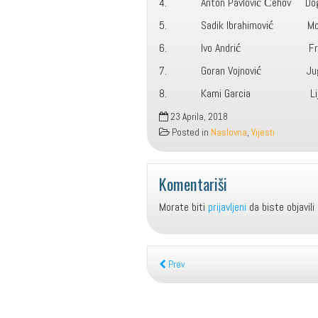
4. Anton Pavlovič Čehov Događa
5. Sadik Ibrahimović 
6. Ivo Andrić Fra
7. Goran Vojnović Jugoslav
8. Kami Garcia Li
23 Aprila, 2018
Posted in
Naslovna
,
Vijesti
Komentariši
Morate biti
prijavljeni
da biste objavili
Prev