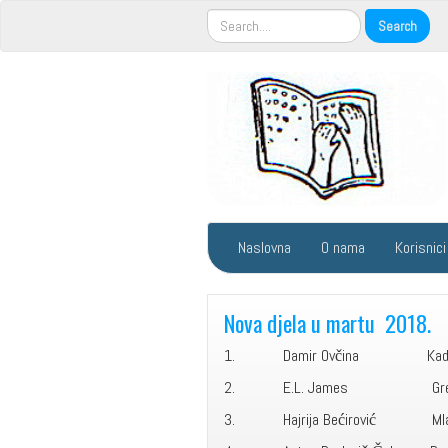
Naslovna
O nama
Korisnici
Nova djela u martu 2018.
1. Damir Ovčina Kad s
2. E.L. James
3. Hajrija Bećirović Ml