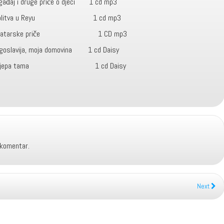
j i druge priče o djeci 1 cd mp3
Molitva u Reyu 1 cd mp3
tarske priče 1 CD mp3
ija, moja domovina 1 cd Daisy
jepa tama 1 cd Daisy
 komentar.
Next