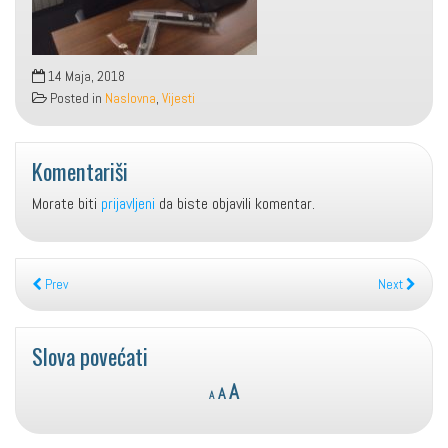
14 Maja, 2018
Posted in
Naslovna
,
Vijesti
Komentariši
Morate biti
prijavljeni
da biste objavili komentar.
Prev
Next
Slova povećati
Reset
Decrease
Increase
A
A
A
font
font
font
size.
size.