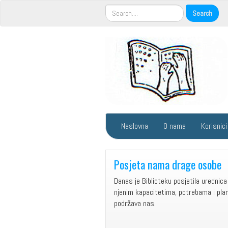
Naslovna
O nama
Korisnici
Posjeta nama drage osobe
Danas je Biblioteku posjetila urednica
njenim kapacitetima, potrebama i plani
podržava nas.