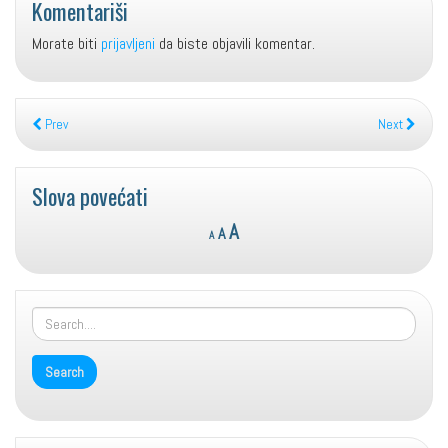
Komentariši
Morate biti
prijavljeni
da biste objavili komentar.
Prev
Next
Slova povećati
Reset
Decrease
Increase
A
A
A
font
font
font
size.
size.
size.