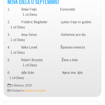
NOVA DJELA U SEPTEMBRU
1. Delija Fialjo Esmeralda
1 cd Daisy
2. Frédéric Beigbeder Ljubav traje tri godine
1 cd Daisy
3. Anya Seton Katherine-prvi dio
1 cd Daisy
4. Ildiko Lovaš Španska nevesta
1 cd Daisy
5. Robert Bryndza Žena u ledu
1 cd Daisy
6. Ajše Kulin Njeno ime: Ajlin
1 cd Daisy
9 Oktobra, 2018
Posted in
Naslovna
,
Vijesti