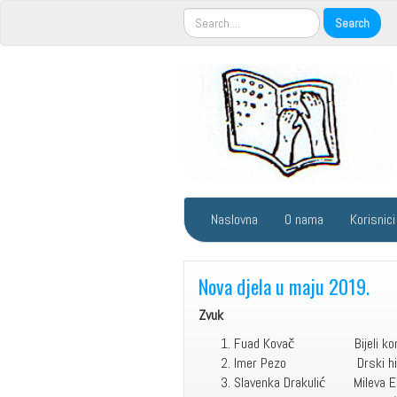
Naslovna
O nama
Korisnici
Nova djela u maju 2019.
Zvuk
Fuad Kovač Bije
Imer Pezo Drski
Slavenka Drakulić Mileva Ei