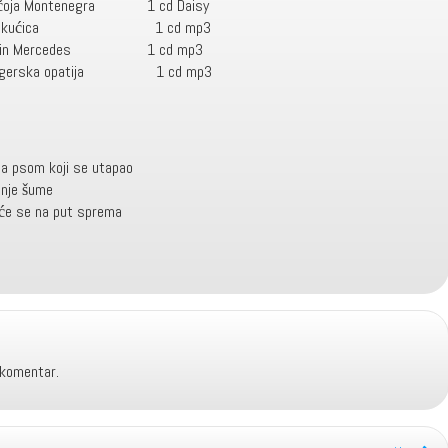
ja Montenegra 1 cd Daisy
eva kućica 1 cd mp3
din Mercedes 1 cd mp3
erska opatija 1 cd mp3
 psom koji se utapao
je šume
 se na put sprema
 komentar.