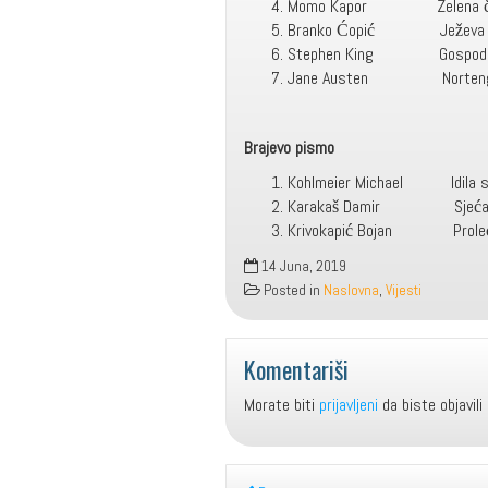
Momo Kapor Zelena čo
Branko Ćopić Jež
Stephen King Gospo
Jane Austen Norteng
Brajevo pismo
Kohlmeier Michael Idila sa
Karakaš Damir Sjećan
Krivokapić Bojan Proleće
14 Juna, 2019
Posted in
Naslovna
,
Vijesti
Komentariši
Morate biti
prijavljeni
da biste objavili