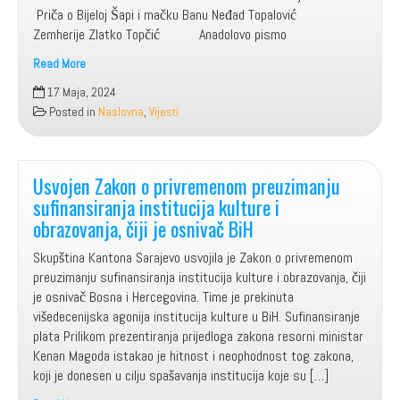
Priča o Bijeloj Šapi i mačku Banu Neđad Topalović
Zemherije Zlatko Topčić Anadolovo pismo
Read More
Nova
17 Maja, 2024
djela
Posted in
Naslovna
,
Vijesti
snimljena
u
Biblioteci
(maj
Usvojen Zakon o privremenom preuzimanju
2024.)
sufinansiranja institucija kulture i
obrazovanja, čiji je osnivač BiH
Skupština Kantona Sarajevo usvojila je Zakon o privremenom
preuzimanju sufinansiranja institucija kulture i obrazovanja, čiji
je osnivač Bosna i Hercegovina. Time je prekinuta
višedecenijska agonija institucija kulture u BiH. Sufinansiranje
plata Prilikom prezentiranja prijedloga zakona resorni ministar
Kenan Magoda istakao je hitnost i neophodnost tog zakona,
koji je donesen u cilju spašavanja institucija koje su […]