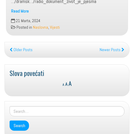
…/dramsk…/radio_dokument_zivot_je_pjesma
Read More
Život
21 Marta, 2024
je
Posted in
Naslovna
,
Vijesti
pjesma
Older Posts
Newer Posts
Slova povećati
Reset
Decrease
Increase
A
A
A
font
font
font
size.
size.
size.