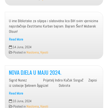
U
JUNU
2024.
U ime Biblioteke za slijepa i slabovidna lica BiH svim vjernicima
najsrdačnije čestitamo Kurban bajram. Bajram Šerif Mubarek
Olsun!
Read More
14 Juna, 2024
Posted in
Naslovna
,
Vijesti
NOVA DJELA U MAJU 2024.
Sigrid Nunez Prijatelj Indira Kučuk Sorguč Zapisi
iz izolacije Şebnem İşigüzel Dobrota
Read More
NOVA
10 Juna, 2024
DJELA
Posted in
Naslovna
,
Vijesti