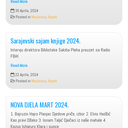
Read More
Usvojen
30 Aprila, 2024
Zakon
Posted in
Naslovna
,
Vijesti
o
privremenom
preuzimanju
sufinansiranja
Sarajevski sajam knjige 2024.
institucija
Intervju direktora Biblioteke Sakiba Pleha preuzet sa Radio
kulture
FBiH.
i
obrazovanja,
Read More
čiji
Sarajevski
22 Aprila, 2024
je
sajam
Posted in
Naslovna
,
Vijesti
osnivač BiH
knjige
2024.
NOVA DJELA MART 2024.
1. Bajruzin Hajro Planjac Djedove priče, izbor 2. Elvis Hadžić
Kao pravi Džeko 3. Isnam Taljić Dječaci iz naše mahale 4.
Kazuo Ishiguro Klara i sunce