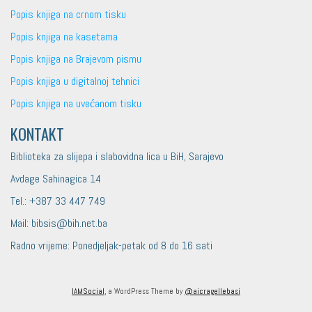
Popis knjiga na crnom tisku
Popis knjiga na kasetama
Popis knjiga na Brajevom pismu
Popis knjiga u digitalnoj tehnici
Popis knjiga na uvećanom tisku
KONTAKT
Biblioteka za slijepa i slabovidna lica u BiH, Sarajevo
Avdage Sahinagica 14
Tel.: +387 33 447 749
Mail: bibsis@bih.net.ba
Radno vrijeme: Ponedjeljak-petak od 8 do 16 sati
IAMSocial
, a WordPress Theme by
@aicragellebasi