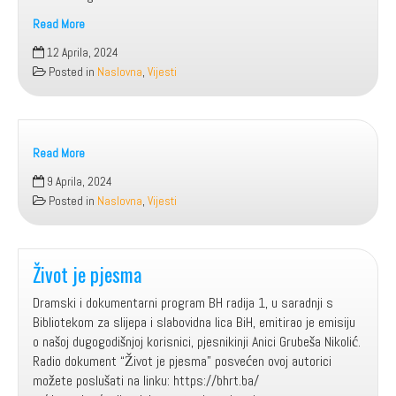
Read More
NOVA
12 Aprila, 2024
DJELA
Posted in
Naslovna
,
Vijesti
MART
2024.
Read More
9 Aprila, 2024
Posted in
Naslovna
,
Vijesti
Život je pjesma
Dramski i dokumentarni program BH radija 1, u saradnji s
Bibliotekom za slijepa i slabovidna lica BiH, emitirao je emisiju
o našoj dugogodišnjoj korisnici, pjesnikinji Anici Grubeša Nikolić.
Radio dokument “Život je pjesma” posvećen ovoj autorici
možete poslušati na linku: https://bhrt.ba/