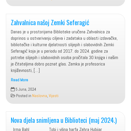
U
MAJU
2024.
Zahvalnica našoj Zemki Seferagić
Danas je u prostorijama Biblioteke uručena Zahvalnica za
doprinos u ostvarivanju ciljeva i zadataka u oblasti izdavačke,
bibliotečke i kulturne djelatnosti slijepih i slabovidnih Zemki
Seferagić koja je u periodu od 2017. do 2024. godine za
potrebe slijepih i slabovidnih osoba pročitala 30 knjiga i našim
je čitateljima dobro poznat glas. Zemka je profesorica
književnosti, […]
Read More
Zahvalnica
5 Juna, 2024
našoj
Posted in
Naslovna
,
Vijesti
Zemki
Seferagić
Nova djela snimljena u Biblioteci (maj 2024.)
Irma Bahl Tobi i vilina harfa Zehra Hubijar