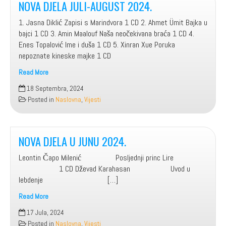
NOVA DJELA JULI-AUGUST 2024.
1. Jasna Diklić Zapisi s Marindvora 1 CD 2. Ahmet Ümit Bajka u
bajci 1 CD 3. Amin Maalouf Naša neočekivana braća 1 CD 4.
Enes Topalović Ime i duša 1 CD 5. Xinran Xue Poruka
nepoznate kineske majke 1 CD
Read More
NOVA
18 Septembra, 2024
DJELA
Posted in
Naslovna
,
Vijesti
JULI-
AUGUST
2024.
NOVA DJELA U JUNU 2024.
Leontin Čapo Milenić Posljednji princ Lire
1 CD Dževad Karahasan Uvod u
lebdenje […]
Read More
NOVA
17 Jula, 2024
DJELA
Posted in
Naslovna
,
Vijesti